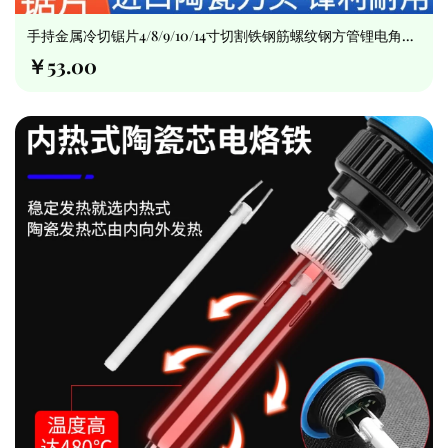
手持金属冷切锯片4/8/9/10/14寸切割铁钢筋螺纹钢方管锂电角磨
机
￥53.00