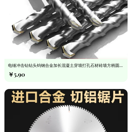
电锤冲击钻钻头钨钢合金加长混凝土穿墙打孔石材砖墙方柄圆柄
转头
￥5.90