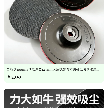
自粘盘100mm薄款厚款125mm六角抛光盘植绒砂纸吸盘水磨片
托盘
￥2.00