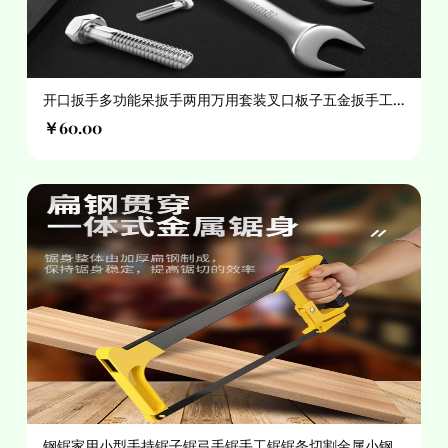
开口扳手多功能呆扳手两用万用套装叉口板子五金扳手工
具大全
￥60.00
钢锯家用小型手持锯子锯弓手锯手工锯锯条切割金属小钢