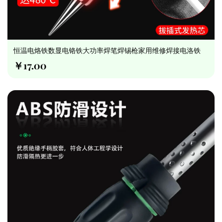
恒温电烙铁数显电铬铁大功率焊笔焊锡枪家用维修焊接电洛铁
￥17.00