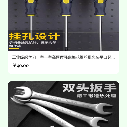
工业级螺丝刀十字一字高硬度强磁梅花螺丝批套装平口起
子手动改锥
￥40.00