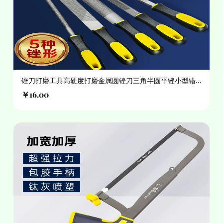
锉刀打磨工具高硬度打磨金属圆锉刀三角半圆平锉小型错
刀木工矬子
￥16.00