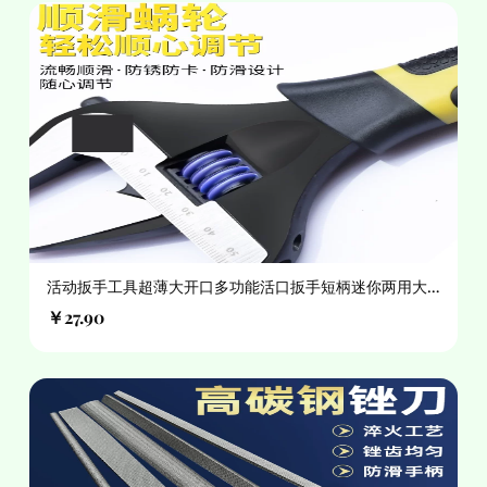
活动扳手工具超薄大开口多功能活口扳手短柄迷你两用大
号
￥27.90