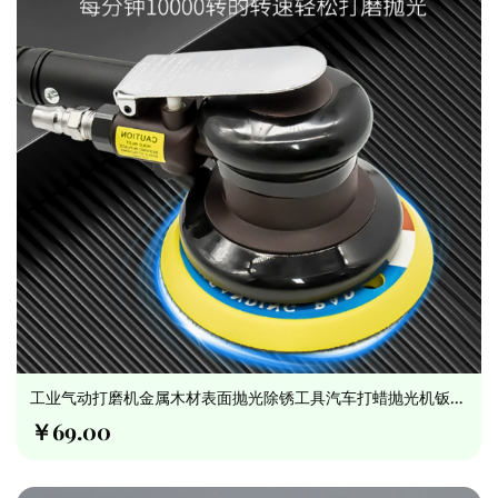
工业气动打磨机金属木材表面抛光除锈工具汽车打蜡抛光机钣金
修复
￥69.00