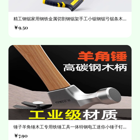
精工钢锯家用钢铁金属切割钢锯架手工小锯钢锯弓锯条木
工锯子
￥9.50
锤子羊角锤木工专用铁锤工具一体特钢电工迷你小锤子钉
锤榔头
￥7.90