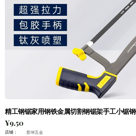
精工钢锯家用钢铁金属切割钢锯架手工小锯钢
¥9.50
店铺：
昱坤五金