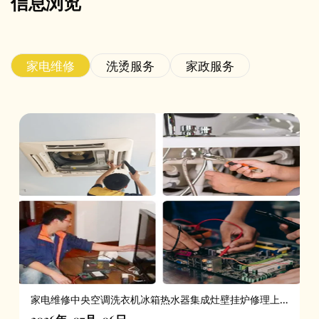
信息浏览
家电维修
洗烫服务
家政服务
家电维修中央空调洗衣机冰箱热水器集成灶壁挂炉修理上
门服务