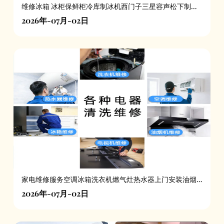
维修冰箱 冰柜保鲜柜冷库制冰机西门子三星容声松下制冷
加氟服务
2026年-07月-02日
家电维修服务空调冰箱洗衣机燃气灶热水器上门安装油烟
机
2026年-07月-02日